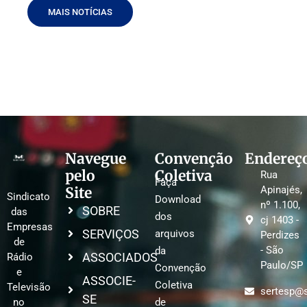
MAIS NOTÍCIAS
Navegue
Convenção
Endereç
pelo
Coletiva
Rua
Faça
Site
Apinajés,
Sindicato
Download
nº 1.100,
SOBRE
das
dos
cj 1403 -
Empresas
SERVIÇOS
arquivos
Perdizes
de
- São
da
ASSOCIADOS
Rádio
Paulo/SP
Convenção
e
ASSOCIE-
Coletiva
Televisão
sertesp@s
SE
no
de