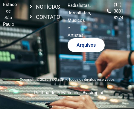
Estado
(11)
Radialistas,
NOTÍCIAS
de
3801-
Jornalistas,
CONTATO
São
8274
Músicos
Paulo
e
Artistas.
Arquivos
Copyright © 2026 SERTESP – Todos os direitos reservados
Política de Privacidade
By simplai