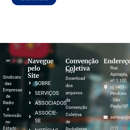
Navegue
Convenção
Endereç
pelo
Coletiva
Rua
Faça
Site
Apinajés,
Sindicato
Download
nº 1.100,
SOBRE
das
dos
cj 1403 -
Empresas
SERVIÇOS
arquivos
Perdizes
de
- São
da
ASSOCIADOS
Rádio
Paulo/SP
Convenção
e
ASSOCIE-
Coletiva
Televisão
sertesp@s
SE
no
de
Estado
(11)
Radialistas,