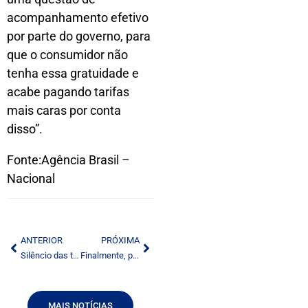
acompanhamento efetivo
por parte do governo, para
que o consumidor não
tenha essa gratuidade e
acabe pagando tarifas
mais caras por conta
disso”.
Fonte:Agência Brasil –
Nacional
ANTERIOR
PRÓXIMA
Silêncio das teles e reclamação da ABTA e ABPTA
Finalmente, plano de banda larga começa a virar realidade
MAIS NOTÍCIAS