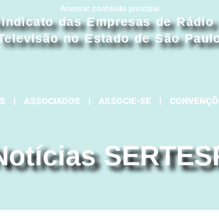
Acessar conteúdo principal
indicato das Empresas de Rádio
Televisão no Estado de São Paul
S
ASSOCIADOS
ASSOCIE-SE
CONVENÇÕ
Notícias SERTES