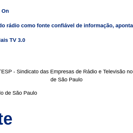
n On
do rádio como fonte confiável de informação, apont
ais TV 3.0
do de São Paulo
te