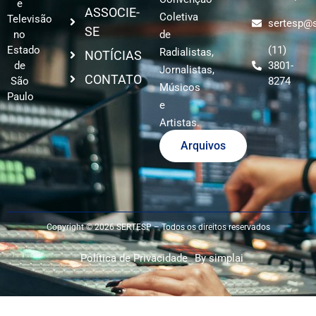
e
ASSOCIE-
Coletiva
Televisão
sertesp@s
SE
no
de
Estado
(11)
Radialistas,
NOTÍCIAS
de
3801-
Jornalistas,
CONTATO
São
8274
Músicos
Paulo
e
Artistas.
Arquivos
Copyright © 2026 SERTESP – Todos os direitos reservados
Política de Privacidade
By simplai