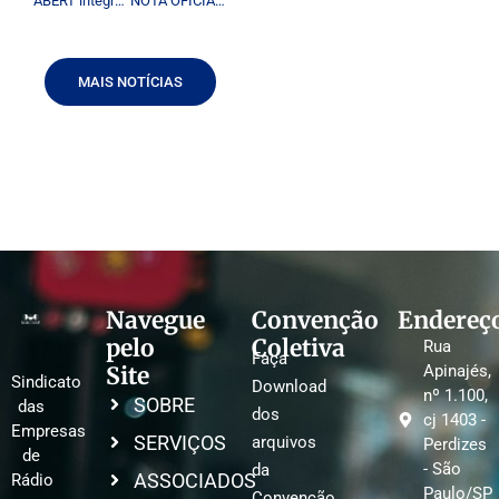
ABERT integra Câmara Setorial do PNID
NOTA OFICIAL DO SINDICATO DAS EMPRESAS DE RÁDIO E TELEVISÃO NO ESTADO DE SÃO PAULO – JOVEM PAN
MAIS NOTÍCIAS
Navegue
Convenção
Endereç
pelo
Coletiva
Rua
Faça
Site
Apinajés,
Sindicato
Download
nº 1.100,
SOBRE
das
dos
cj 1403 -
Empresas
SERVIÇOS
arquivos
Perdizes
de
- São
da
ASSOCIADOS
Rádio
Paulo/SP
Convenção