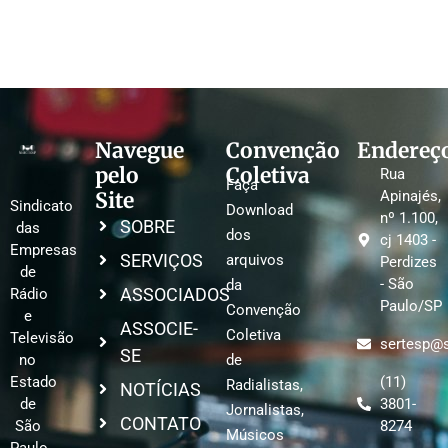
Navegue
Convenção
Endereç
pelo
Coletiva
Rua
Faça
Site
Apinajés,
Sindicato
Download
nº 1.100,
SOBRE
das
dos
cj 1403 -
Empresas
SERVIÇOS
arquivos
Perdizes
de
- São
da
ASSOCIADOS
Rádio
Paulo/SP
Convenção
e
ASSOCIE-
Coletiva
Televisão
sertesp@s
SE
no
de
Estado
(11)
Radialistas,
NOTÍCIAS
de
3801-
Jornalistas,
CONTATO
São
8274
Músicos
Paulo