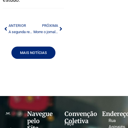
ANTERIOR
PRÓXIMA
A segunda revolução digital da televisão
Morre o jornalista e promotor de eventos José Otávio Rocha
MAIS NOTÍCIAS
Navegue
Convenção
Endereç
pelo
Coletiva
Rua
Faça
Apinajés,