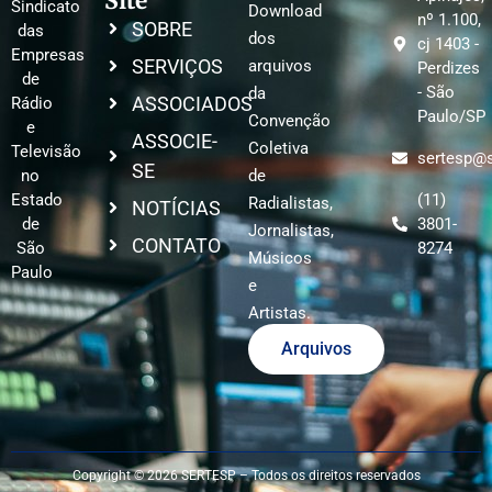
Site
Sindicato
Download
nº 1.100,
SOBRE
das
dos
cj 1403 -
Empresas
SERVIÇOS
arquivos
Perdizes
de
- São
da
ASSOCIADOS
Rádio
Paulo/SP
Convenção
e
ASSOCIE-
Coletiva
Televisão
sertesp@s
SE
no
de
Estado
(11)
Radialistas,
NOTÍCIAS
de
3801-
Jornalistas,
CONTATO
São
8274
Músicos
Paulo
e
Artistas.
Arquivos
Copyright © 2026 SERTESP – Todos os direitos reservados