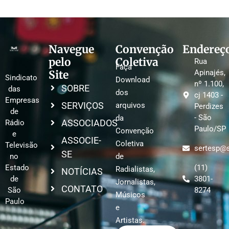
Navegue
Convenção
Endereç
pelo
Coletiva
Rua
Faça
Site
Apinajés,
Sindicato
Download
nº 1.100,
SOBRE
das
dos
cj 1403 -
Empresas
SERVIÇOS
arquivos
Perdizes
de
- São
da
ASSOCIADOS
Rádio
Paulo/SP
Convenção
e
ASSOCIE-
Coletiva
Televisão
sertesp@s
SE
no
de
Estado
(11)
Radialistas,
NOTÍCIAS
de
3801-
Jornalistas,
CONTATO
São
8274
Músicos
Paulo
e
Artistas.