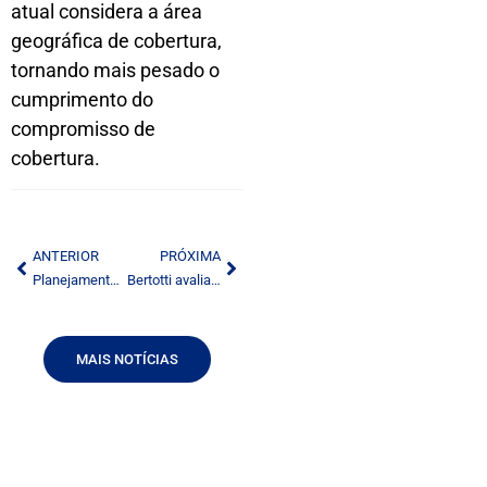
atual considera a área
geográfica de cobertura,
tornando mais pesado o
cumprimento do
compromisso de
cobertura.
ANTERIOR
PRÓXIMA
Planejamento de cabo volta à pauta da Anatel
Bertotti avalia que debate sobre mídia passa por rever concessões de rádio e TV
MAIS NOTÍCIAS