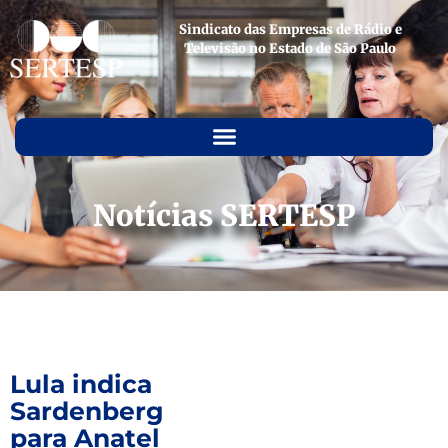
Sindicato das Empresas de Rádio e
Televisão no Estado de São Paulo
Notícias SERTESP
Lula indica
Sardenberg
para Anatel