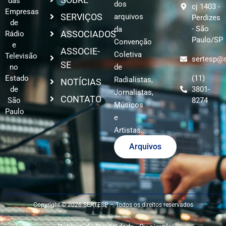
das
dos
cj 1403 -
Empresas
SERVIÇOS
arquivos
Perdizes
de
- São
da
ASSOCIADOS
Rádio
Paulo/SP
Convenção
e
ASSOCIE-
Coletiva
Televisão
sertesp@s
SE
no
de
Estado
(11)
Radialistas,
NOTÍCIAS
de
3801-
Jornalistas,
CONTATO
São
8274
Músicos
Paulo
e
Artistas.
Arquivos
Copyright © 2026 SERTESP – Todos os direitos reservados