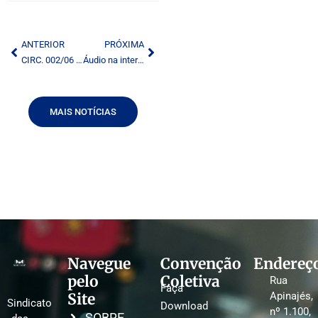
ANTERIOR
PRÓXIMA
CIRC. 002/06 – CONVENÇÃO COLETIVA JORNALISTAS 2005-2006
Áudio na internet vira assunto sério. Rádio investem e ouvintes agradecem
MAIS NOTÍCIAS
Navegue
Convenção
Endereç
pelo
Coletiva
Rua
Faça
Site
Apinajés,
Sindicato
Download
nº 1.100,
SOBRE