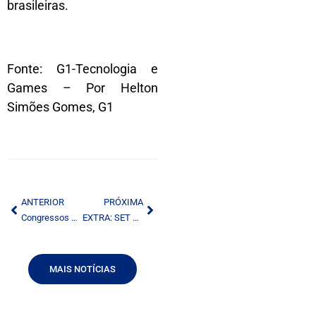
brasileiras.
Fonte: G1-Tecnologia e
Games – Por Helton
Simões Gomes, G1
ANTERIOR
PRÓXIMA
Congressos de radiodifusão movimentam regiões brasileiras
EXTRA: SET EXPO 2017 TERÁ O PORTAL TUDORADIO.COM COMO “MEDIA PARTNER”
MAIS NOTÍCIAS