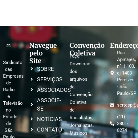
Navegue
Convenção
Endereç
pelo
Coletiva
Rua
Faça
Site
Apinajés,
Sindicato
Download
nº 1.100,
SOBRE
das
dos
cj 1403 -
Empresas
SERVIÇOS
arquivos
Perdizes
de
- São
da
ASSOCIADOS
Rádio
Paulo/SP
Convenção
e
ASSOCIE-
Coletiva
Televisão
sertesp@s
SE
no
de
Estado
(11)
Radialistas,
NOTÍCIAS
de
3801-
Jornalistas,
CONTATO
São
8274
Músicos
Paulo