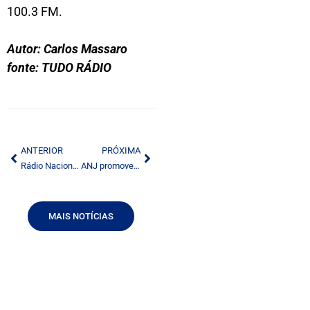
100.3 FM.
Autor: Carlos Massaro
fonte: TUDO RÁDIO
ANTERIOR
PRÓXIMA
Rádio Nacional abre inscrições para a 16ª edição de seu Festival de Música
ANJ promove evento sobre comportamento da audiência e formatos que engajam
MAIS NOTÍCIAS