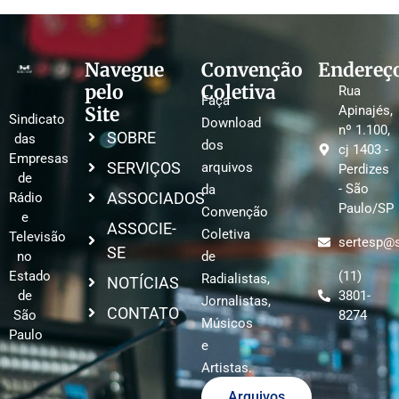
Navegue
Convenção
Endereç
pelo
Coletiva
Rua
Faça
Site
Apinajés,
Sindicato
Download
nº 1.100,
SOBRE
das
dos
cj 1403 -
Empresas
SERVIÇOS
arquivos
Perdizes
de
- São
da
ASSOCIADOS
Rádio
Paulo/SP
Convenção
e
ASSOCIE-
Coletiva
Televisão
sertesp@s
SE
no
de
Estado
(11)
Radialistas,
NOTÍCIAS
de
3801-
Jornalistas,
CONTATO
São
8274
Músicos
Paulo
e
Artistas.
Arquivos