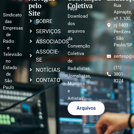
pelo
Coletiva
Rua
Faça
Site
Apinajés,
Sindicato
Download
nº 1.100,
SOBRE
das
dos
cj 1403 -
Empresas
SERVIÇOS
arquivos
Perdizes
de
- São
da
ASSOCIADOS
Rádio
Paulo/SP
Convenção
e
ASSOCIE-
Coletiva
Televisão
sertesp@s
SE
no
de
Estado
(11)
Radialistas,
NOTÍCIAS
de
3801-
Jornalistas,
CONTATO
São
8274
Músicos
Paulo
e
Artistas.
Arquivos