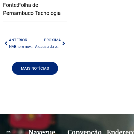
Fonte:Folha de
Pernambuco Tecnologia
ANTERIOR
PRÓXIMA
NAB tem novo presidente
A causa da educação
MAIS NOTÍCIAS
Navegue
Convenção
Endereç