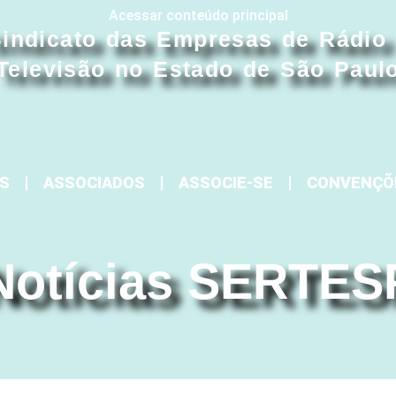
Acessar conteúdo principal
indicato das Empresas de Rádio
Televisão no Estado de São Paul
S
ASSOCIADOS
ASSOCIE-SE
CONVENÇÕ
Notícias SERTES