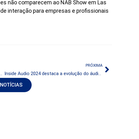
antes não comparecem ao NAB Show em Las
de interação para empresas e profissionais
PRÓXIMA
pa de reunião da AIR sobre liberdade de expressão
Inside Audio 2024 destaca a evolução do áudio no Brasil, com a relevância do rádio para marcas e consumidores
 NOTÍCIAS