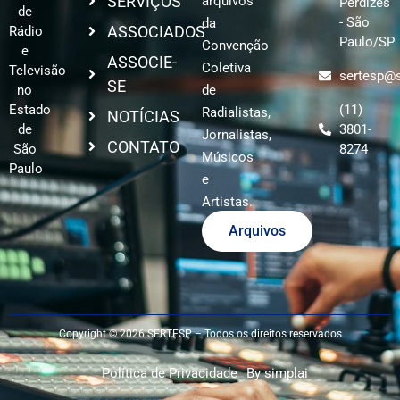
SERVIÇOS
arquivos
Perdizes
de
- São
da
ASSOCIADOS
Rádio
Paulo/SP
Convenção
e
ASSOCIE-
Coletiva
Televisão
sertesp@s
SE
no
de
Estado
(11)
Radialistas,
NOTÍCIAS
de
3801-
Jornalistas,
CONTATO
São
8274
Músicos
Paulo
e
Artistas.
Arquivos
Copyright © 2026 SERTESP – Todos os direitos reservados
Política de Privacidade
By simplai