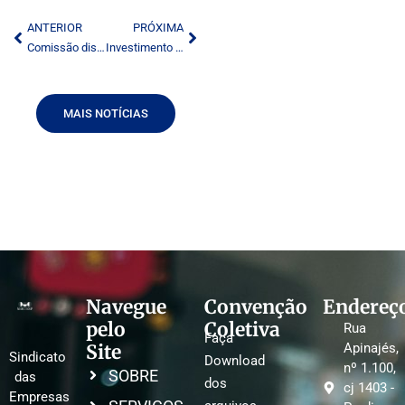
ANTERIOR
PRÓXIMA
Comissão discutirá reforma da Lei de Direitos Autorais
Investimento no recurso humano fará a diferença na TV
MAIS NOTÍCIAS
Navegue
Convenção
Endereç
pelo
Coletiva
Rua
Faça
Site
Apinajés,
Sindicato
Download
nº 1.100,
SOBRE
das
dos
cj 1403 -
Empresas