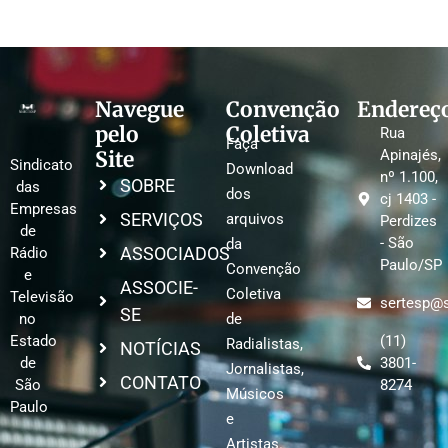
Navegue
Convenção
Endereç
pelo
Coletiva
Rua
Faça
Site
Apinajés,
Sindicato
Download
nº 1.100,
SOBRE
das
dos
cj 1403 -
Empresas
SERVIÇOS
arquivos
Perdizes
de
- São
da
ASSOCIADOS
Rádio
Paulo/SP
Convenção
e
ASSOCIE-
Coletiva
Televisão
sertesp@s
SE
no
de
Estado
(11)
Radialistas,
NOTÍCIAS
de
3801-
Jornalistas,
CONTATO
São
8274
Músicos
Paulo
e
Artistas.