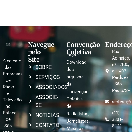
Navegue
Convenção
Endereç
pelo
Coletiva
Rua
Faça
Site
Apinajés,
Sindicato
Download
nº 1.100,
SOBRE
das
dos
cj 1403 -
Empresas
SERVIÇOS
arquivos
Perdizes
de
- São
da
ASSOCIADOS
Rádio
Paulo/SP
Convenção
e
ASSOCIE-
Coletiva
Televisão
sertesp@s
SE
no
de
Estado
(11)
Radialistas,
NOTÍCIAS
de
3801-
Jornalistas,
CONTATO
São
8274
Músicos