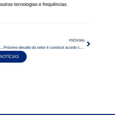
utras tecnologias e frequências.
PRÓXIMA
 veta projeto que definiria portal de internet como empresa jornalística
Próximo desafio do setor é construir acordo com provedores de conteúdo, diz SindiTelebrasi
 NOTÍCIAS