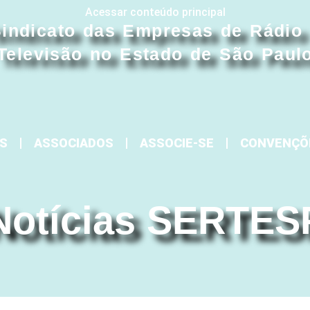
Acessar conteúdo principal
indicato das Empresas de Rádio
Televisão no Estado de São Paul
S
ASSOCIADOS
ASSOCIE-SE
CONVENÇÕ
Notícias SERTES