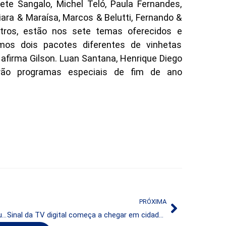
Ivete Sangalo, Michel Teló, Paula Fernandes,
ara & Maraísa, Marcos & Belutti, Fernando &
tros, estão nos sete temas oferecidos e
mos dois pacotes diferentes de vinhetas
 afirma Gilson. Luan Santana, Henrique Diego
arão programas especiais de fim de ano
PRÓXIMA
Novas tecnologias, notícias falsas e radiodifusão em destaque no SET Centro-Oeste
Sinal da TV digital começa a chegar em cidades mineiras