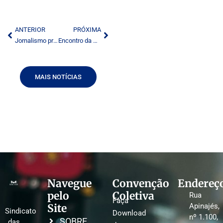
ANTERIOR
PRÓXIMA
Jornalismo profissional é o antídoto mais eficiente para as notícias falsas
Encontro da AMIRT: boa oportunidade para radiodifusor mineiro aderir ao MobiAbert
MAIS NOTÍCIAS
Navegue
Convenção
Endereç
pelo
Coletiva
Rua
Faça
Site
Apinajés,
Sindicato
Download
nº 1.100,
SOBRE
das