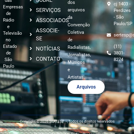
das
dos
cj 1403 -
Empresas
SERVIÇOS
arquivos
Perdizes
de
- São
da
ASSOCIADOS
Rádio
Paulo/SP
Convenção
e
ASSOCIE-
Coletiva
Televisão
sertesp@s
SE
no
de
Estado
(11)
Radialistas,
NOTÍCIAS
de
3801-
Jornalistas,
CONTATO
São
8274
Músicos
Paulo
e
Artistas.
Arquivos
Copyright © 2026 SERTESP – Todos os direitos reservados