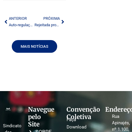
ANTERIOR
PRÓXIMA
Auto-regulação é melhor alternativa para imprensa, apontam jornalistas
Rejeitada proposta sobre veiculação de mensagens educativas
MAIS NOTÍCIAS
Navegue
Convenção
Endereç
pelo
Coletiva
Rua
Faça
Site
Apinajés,
Sindicato
Download
nº 1.100,
SOBRE