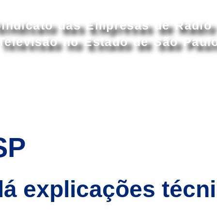
Acessar conteúdo principal
indicato das Empresas de Rádio
Televisão no Estado de São Paul
S
ASSOCIADOS
ASSOCIE-SE
CONVENÇÕ
SP
á explicações técni