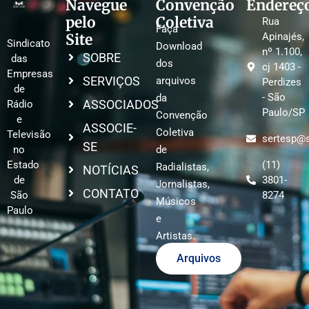
Navegue
Convenção
Endereç
pelo
Coletiva
Rua
Faça
Site
Apinajés,
Sindicato
Download
nº 1.100,
SOBRE
das
dos
cj 1403 -
Empresas
SERVIÇOS
arquivos
Perdizes
de
- São
da
ASSOCIADOS
Rádio
Paulo/SP
Convenção
e
ASSOCIE-
Coletiva
Televisão
sertesp@s
SE
no
de
Estado
(11)
Radialistas,
NOTÍCIAS
de
3801-
Jornalistas,
CONTATO
São
8274
Músicos
Paulo
e
Artistas.
Arquivos