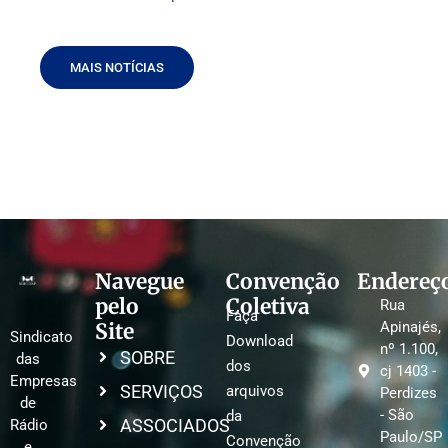
MAIS NOTÍCIAS
Navegue
Convenção
Endereç
pelo
Coletiva
Rua
Faça
Site
Apinajés,
Sindicato
Download
nº 1.100,
SOBRE
das
dos
cj 1403 -
Empresas
SERVIÇOS
arquivos
Perdizes
de
- São
da
ASSOCIADOS
Rádio
Paulo/SP
Convenção
e