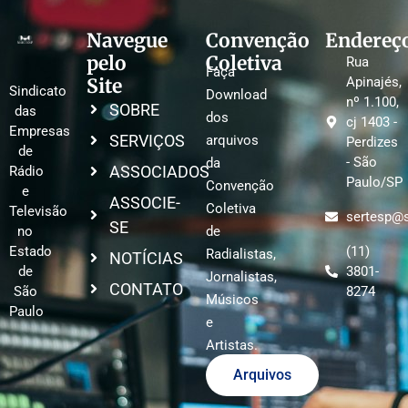
Navegue
Convenção
Endereç
pelo
Coletiva
Rua
Faça
Site
Apinajés,
Sindicato
Download
nº 1.100,
SOBRE
das
dos
cj 1403 -
Empresas
SERVIÇOS
arquivos
Perdizes
de
- São
da
ASSOCIADOS
Rádio
Paulo/SP
Convenção
e
ASSOCIE-
Coletiva
Televisão
sertesp@s
SE
no
de
Estado
(11)
Radialistas,
NOTÍCIAS
de
3801-
Jornalistas,
CONTATO
São
8274
Músicos
Paulo
e
Artistas.
Arquivos