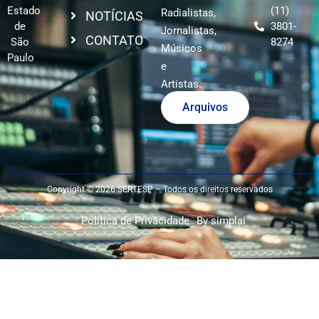
Estado
(11)
Radialistas,
NOTÍCIAS
de
3801-
Jornalistas,
CONTATO
São
8274
Músicos
Paulo
e
Artistas.
Arquivos
Copyright © 2026 SERTESP – Todos os direitos reservados
Política de Privacidade
By simplai