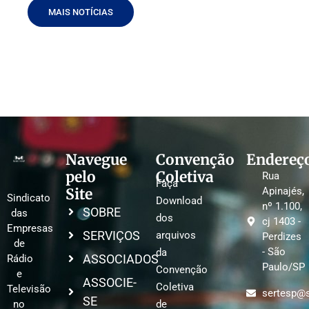
MAIS NOTÍCIAS
Navegue
Convenção
Endereç
pelo
Coletiva
Rua
Faça
Site
Apinajés,
Sindicato
Download
nº 1.100,
SOBRE
das
dos
cj 1403 -
Empresas
SERVIÇOS
arquivos
Perdizes
de
- São
da
ASSOCIADOS
Rádio
Paulo/SP
Convenção
e
ASSOCIE-
Coletiva
Televisão
sertesp@s
SE
no
de