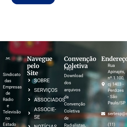
Navegue
Convenção
Endereç
pelo
Coletiva
Rua
Faça
Site
Apinajés,
Sindicato
Download
nº 1.100,
SOBRE
das
dos
cj 1403 -
Empresas
SERVIÇOS
arquivos
Perdizes
de
- São
da
ASSOCIADOS
Rádio
Paulo/SP
Convenção
e
ASSOCIE-
Coletiva
Televisão
sertesp@s
SE
no
de
Estado
(11)
Radialistas,
NOTÍCIAS