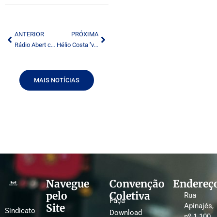
ANTERIOR
PRÓXIMA
Rádio Abert cobrirá temas de interesse da radiodifusão
Hélio Costa ''vende'' TV digital brasileira na América Latina
MAIS NOTÍCIAS
Navegue
Convenção
Endereç
pelo
Coletiva
Rua
Faça
Site
Apinajés,
Sindicato
Download
nº 1.100,