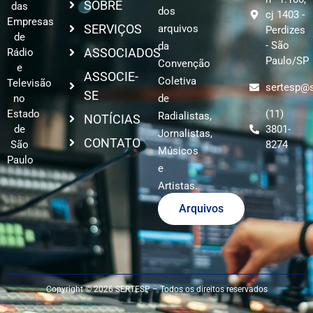
SOBRE
das
dos
cj 1403 -
Empresas
SERVIÇOS
arquivos
Perdizes
de
- São
da
ASSOCIADOS
Rádio
Paulo/SP
Convenção
e
ASSOCIE-
Coletiva
Televisão
sertesp@s
SE
no
de
Estado
(11)
Radialistas,
NOTÍCIAS
de
3801-
Jornalistas,
CONTATO
São
8274
Músicos
Paulo
e
Artistas.
Arquivos
Copyright © 2026 SERTESP – Todos os direitos reservados