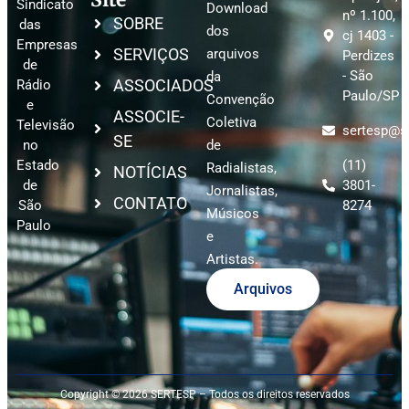
Sindicato
Download
nº 1.100,
SOBRE
das
dos
cj 1403 -
Empresas
SERVIÇOS
arquivos
Perdizes
de
- São
da
ASSOCIADOS
Rádio
Paulo/SP
Convenção
e
ASSOCIE-
Coletiva
Televisão
sertesp@se
SE
no
de
Estado
(11)
Radialistas,
NOTÍCIAS
de
3801-
Jornalistas,
CONTATO
São
8274
Músicos
Paulo
e
Artistas.
Arquivos
Copyright © 2026 SERTESP – Todos os direitos reservados