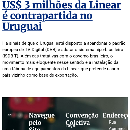
US$ 3 milhões da Linear
é contrapartida no
Uruguai
Há sinais de que o Uruguai está disposto a abandonar o padrão
europeu de TV Digital (DVB) e adotar o sistema nipo-brasileiro
(ISDB-T). Além das tratativas com o governo brasileiro, o
movimento mais eloquente nesse sentido é a instalação da
uma fábrica de equipamentos da Linear, que pretende usar o
país vizinho como base de exportação.
Navegue
Convenção
Endereç
pelo
Coletiva
Rua
Faça
Site
Apinajés,