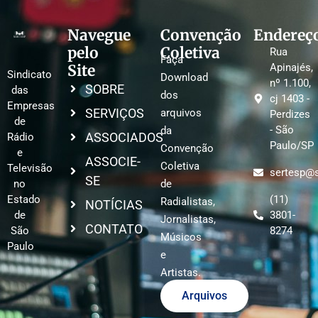
Navegue
Convenção
Endereç
pelo
Coletiva
Rua
Faça
Site
Apinajés,
Sindicato
Download
nº 1.100,
SOBRE
das
dos
cj 1403 -
Empresas
SERVIÇOS
arquivos
Perdizes
de
- São
da
ASSOCIADOS
Rádio
Paulo/SP
Convenção
e
ASSOCIE-
Coletiva
Televisão
sertesp@s
SE
no
de
Estado
(11)
Radialistas,
NOTÍCIAS
de
3801-
Jornalistas,
CONTATO
São
8274
Músicos
Paulo
e
Artistas.
Arquivos