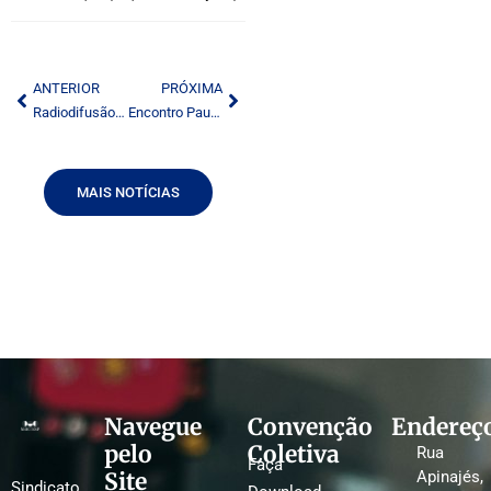
ANTERIOR
PRÓXIMA
Radiodifusão – Imposto por locação
Encontro Paulista da Radiodifusão
MAIS NOTÍCIAS
Navegue
Convenção
Endereç
pelo
Coletiva
Rua
Faça
Site
Apinajés,
Sindicato