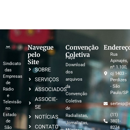
Navegue
Convenção
Endereç
pelo
Coletiva
Rua
Faça
Site
Apinajés,
Sindicato
Download
nº 1.100,
SOBRE
das
dos
cj 1403 -
Empresas
SERVIÇOS
arquivos
Perdizes
de
- São
da
ASSOCIADOS
Rádio
Paulo/SP
Convenção
e
ASSOCIE-
Coletiva
Televisão
sertesp@s
SE
no
de
Estado
(11)
Radialistas,
NOTÍCIAS
de
3801-
Jornalistas,
CONTATO
São
8274
Músicos