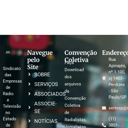
Navegue
Convenção
Endereç
pelo
Coletiva
Rua
Faça
Site
Apinajés,
Sindicato
Download
nº 1.100,
SOBRE
das
dos
cj 1403 -
Empresas
SERVIÇOS
arquivos
Perdizes
de
- São
da
ASSOCIADOS
Rádio
Paulo/SP
Convenção
e
ASSOCIE-
Coletiva
Televisão
sertesp@s
SE
no
de
Estado
(11)
Radialistas,
NOTÍCIAS
de
3801-
Jornalistas,