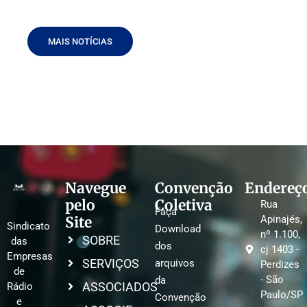
MAIS NOTÍCIAS
Navegue
Convenção
Endereç
pelo
Coletiva
Rua
Faça
Site
Apinajés,
Sindicato
Download
nº 1.100,
SOBRE
das
dos
cj 1403 -
Empresas
SERVIÇOS
arquivos
Perdizes
de
- São
da
ASSOCIADOS
Rádio
Paulo/SP
Convenção
e