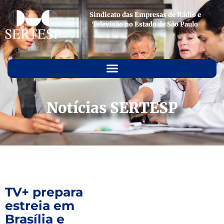
Sindicato das Empresas de Rádio e
Televisão no Estado de São Paulo
Notícias SERTESP
TV+ prepara
estreia em
Brasília e