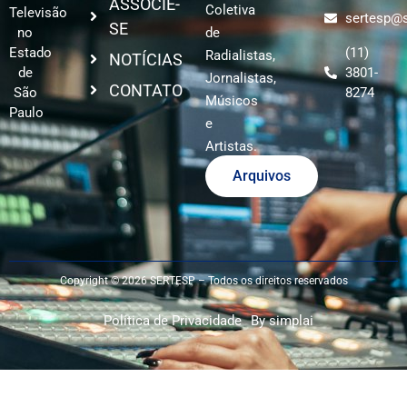
ASSOCIE-
Coletiva
Televisão
sertesp@s
SE
no
de
Estado
(11)
Radialistas,
NOTÍCIAS
de
3801-
Jornalistas,
CONTATO
São
8274
Músicos
Paulo
e
Artistas.
Arquivos
Copyright © 2026 SERTESP – Todos os direitos reservados
Política de Privacidade
By simplai