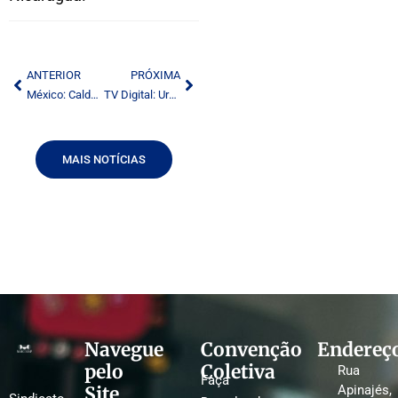
ANTERIOR
PRÓXIMA
México: Calderón anuncia aceleração de transição para TV digital até 2015
TV Digital: Uruguai quer um milhão de conversores para aderir ao SBTVD
MAIS NOTÍCIAS
Navegue
Convenção
Endereç
pelo
Coletiva
Rua
Faça
Site
Apinajés,