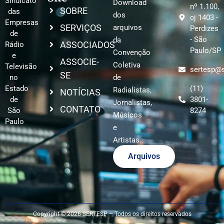
Sindicato
Download
nº 1.100,
SOBRE
das
dos
cj 1403 -
Empresas
SERVIÇOS
arquivos
Perdizes
de
- São
da
ASSOCIADOS
Rádio
Paulo/SP
Convenção
e
ASSOCIE-
Coletiva
Televisão
sertesp@s
SE
no
de
Estado
(11)
Radialistas,
NOTÍCIAS
de
3801-
Jornalistas,
CONTATO
São
8274
Músicos
Paulo
e
Artistas.
Arquivos
Copyright © 2026 SERTESP – Todos os direitos reservados