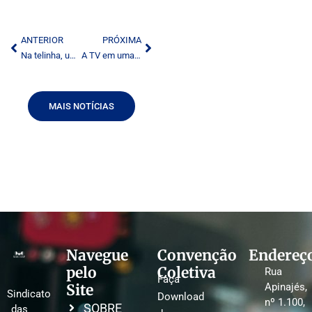
ANTERIOR
PRÓXIMA
Na telinha, um Brasil que dá certo
A TV em uma nova era
MAIS NOTÍCIAS
Navegue
Convenção
Endereç
pelo
Coletiva
Rua
Faça
Site
Apinajés,
Sindicato
Download
nº 1.100,
SOBRE
das