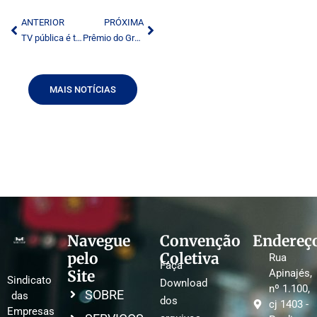
ANTERIOR
PRÓXIMA
TV pública é tema de ciclo de debates na UnB
Prêmio do Grupo dos Profissionais do Rádio será nacional
MAIS NOTÍCIAS
Navegue
Convenção
Endereç
pelo
Coletiva
Rua
Faça
Site
Apinajés,
Sindicato
Download
nº 1.100,
SOBRE
das
dos
cj 1403 -
Empresas