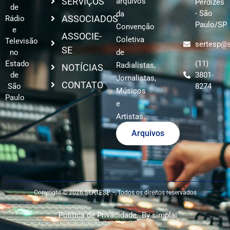
SERVIÇOS
arquivos
Perdizes
de
- São
da
ASSOCIADOS
Rádio
Paulo/SP
Convenção
e
ASSOCIE-
Coletiva
Televisão
sertesp@s
SE
no
de
Estado
(11)
Radialistas,
NOTÍCIAS
de
3801-
Jornalistas,
CONTATO
São
8274
Músicos
Paulo
e
Artistas.
Arquivos
Copyright © 2026 SERTESP – Todos os direitos reservados
Política de Privacidade
By simplai