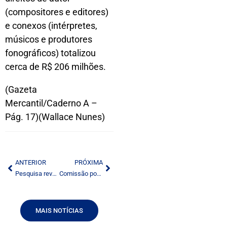
(compositores e editores)
e conexos (intérpretes,
músicos e produtores
fonográficos) totalizou
cerca de R$ 206 milhões.
(Gazeta
Mercantil/Caderno A –
Pág. 17)(Wallace Nunes)
ANTERIOR
PRÓXIMA
Pesquisa revela parcialidade da mídia na cobertura
Comissão poderá discutir nova TV com Franklin Martins
MAIS NOTÍCIAS