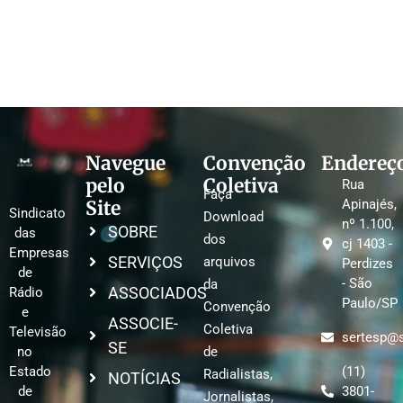
Navegue
Convenção
Endereç
pelo
Coletiva
Rua
Faça
Site
Apinajés,
Sindicato
Download
nº 1.100,
SOBRE
das
dos
cj 1403 -
Empresas
SERVIÇOS
arquivos
Perdizes
de
- São
da
ASSOCIADOS
Rádio
Paulo/SP
Convenção
e
ASSOCIE-
Coletiva
Televisão
sertesp@s
SE
no
de
Estado
(11)
Radialistas,
NOTÍCIAS
de
3801-
Jornalistas,