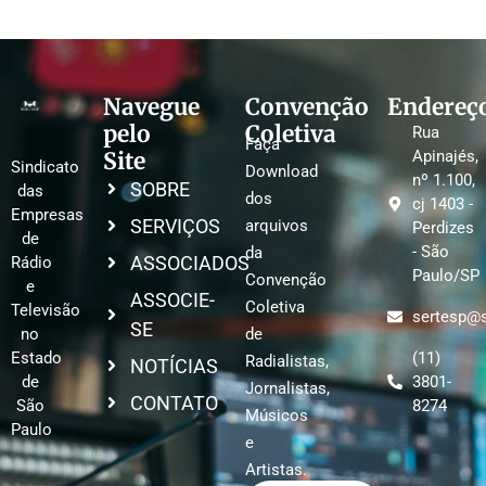
Navegue
Convenção
Endereç
pelo
Coletiva
Rua
Faça
Site
Apinajés,
Sindicato
Download
nº 1.100,
SOBRE
das
dos
cj 1403 -
Empresas
SERVIÇOS
arquivos
Perdizes
de
- São
da
ASSOCIADOS
Rádio
Paulo/SP
Convenção
e
ASSOCIE-
Coletiva
Televisão
sertesp@s
SE
no
de
Estado
(11)
Radialistas,
NOTÍCIAS
de
3801-
Jornalistas,
CONTATO
São
8274
Músicos
Paulo
e
Artistas.