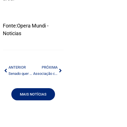
Fonte:Opera Mundi -
Noticias
ANTERIOR
PRÓXIMA
Senado quer restringir publicidade de empréstimo
Associação cearense de radiodifusão realiza convenção em Fortaleza
MAIS NOTÍCIAS