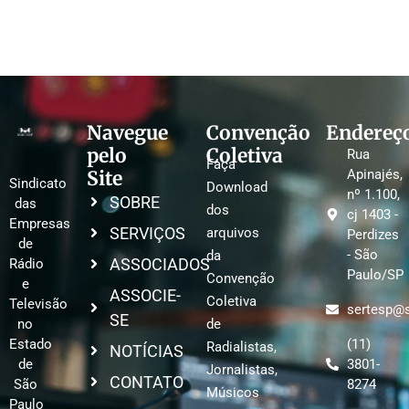
Navegue
Convenção
Endereç
pelo
Coletiva
Rua
Faça
Site
Apinajés,
Sindicato
Download
nº 1.100,
SOBRE
das
dos
cj 1403 -
Empresas
SERVIÇOS
arquivos
Perdizes
de
- São
da
ASSOCIADOS
Rádio
Paulo/SP
Convenção
e
ASSOCIE-
Coletiva
Televisão
sertesp@s
SE
no
de
Estado
(11)
Radialistas,
NOTÍCIAS
de
3801-
Jornalistas,
CONTATO
São
8274
Músicos
Paulo