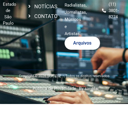
Estado
(11)
Radialistas,
NOTÍCIAS
de
3801-
Jornalistas,
CONTATO
São
8274
Músicos
Paulo
e
Artistas.
Arquivos
Copyright © 2026 SERTESP – Todos os direitos reservados
Política de Privacidade
By simplai