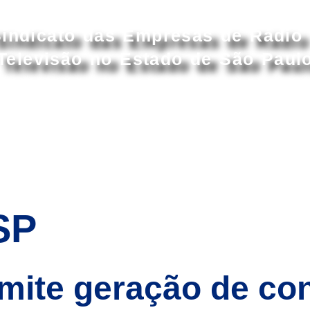
Acessar conteúdo principal
indicato das Empresas de Rádio
Televisão no Estado de São Paul
S
ASSOCIADOS
ASSOCIE-SE
CONVENÇ
SP
ermite geração de co