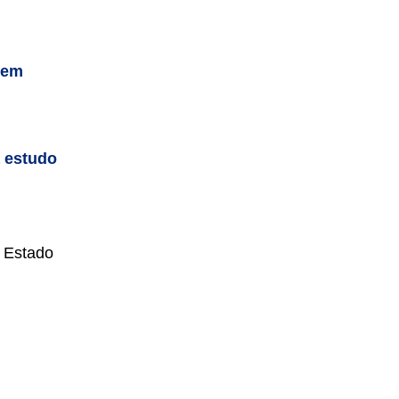
gem
a estudo