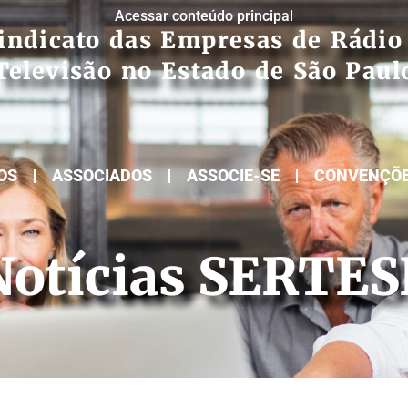
Acessar conteúdo principal
indicato das Empresas de Rádio
Televisão no Estado de São Paul
OS
ASSOCIADOS
ASSOCIE-SE
CONVENÇÕ
Notícias SERTES