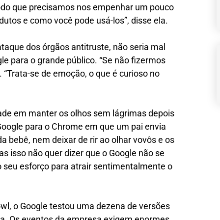
odo que precisamos nos empenhar um pouco
utos e como você pode usá-los”, disse ela.
taque dos órgãos antitruste, não seria mal
le para o grande público. “Se não fizermos
. “Trata-se de emoção, o que é curioso no
dade em manter os olhos sem lágrimas depois
Google para o Chrome em que um pai envia
a bebê, nem deixar de rir ao olhar vovôs e os
 isso não quer dizer que o Google não se
 seu esforço para atrair sentimentalmente o
owl, o Google testou uma dezena de versões
sta. Os eventos da empresa exigem enormes