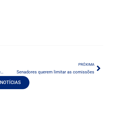
PRÓXIMA
Projetos de Blairo defendem impunidade e censura
Senadores querem limitar as comissões
 NOTÍCIAS