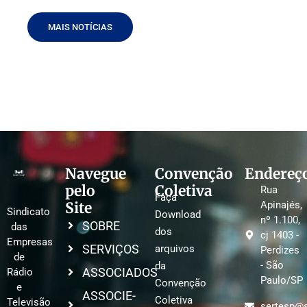
MAIS NOTÍCIAS
Navegue
Convenção
Endereç
pelo
Coletiva
Rua
Faça
Site
Apinajés,
Sindicato
Download
nº 1.100,
SOBRE
das
dos
cj 1403 -
Empresas
SERVIÇOS
arquivos
Perdizes
de
- São
da
ASSOCIADOS
Rádio
Paulo/SP
Convenção
e
ASSOCIE-
Coletiva
Televisão
sertesp@s