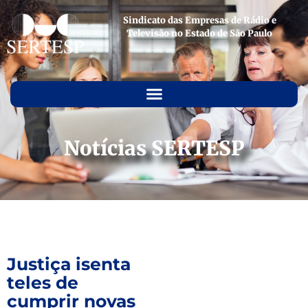
Sindicato das Empresas de Rádio e
Televisão no Estado de São Paulo
Notícias SERTESP
Justiça isenta
teles de
cumprir novas