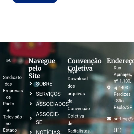
Navegue
Convenção
Endereç
pelo
Coletiva
Rua
Faça
Site
Apinajés,
Sindicato
Download
nº 1.100,
SOBRE
das
dos
cj 1403 -
Empresas
SERVIÇOS
arquivos
Perdizes
de
- São
da
ASSOCIADOS
Rádio
Paulo/SP
Convenção
e
ASSOCIE-
Coletiva
Televisão
sertesp@s
SE
no
de
Estado
(11)
Radialistas,
NOTÍCIAS