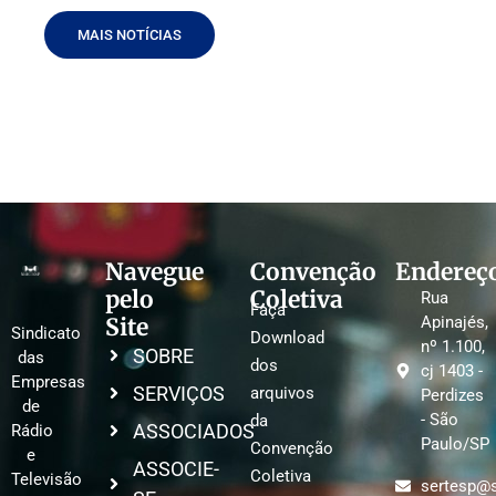
MAIS NOTÍCIAS
Navegue
Convenção
Endereç
pelo
Coletiva
Rua
Faça
Site
Apinajés,
Sindicato
Download
nº 1.100,
SOBRE
das
dos
cj 1403 -
Empresas
SERVIÇOS
arquivos
Perdizes
de
- São
da
ASSOCIADOS
Rádio
Paulo/SP
Convenção
e
ASSOCIE-
Coletiva
Televisão
sertesp@s