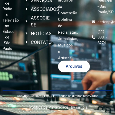
SERVIÇOS
arquivos
Perdizes
de
- São
da
ASSOCIADOS
Rádio
Paulo/SP
Convenção
e
ASSOCIE-
Coletiva
Televisão
sertesp@s
SE
no
de
Estado
(11)
Radialistas,
NOTÍCIAS
de
3801-
Jornalistas,
CONTATO
São
8274
Músicos
Paulo
e
Artistas.
Arquivos
Copyright © 2026 SERTESP – Todos os direitos reservados
Política de Privacidade
By simplai