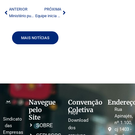
ANTERIOR
PRÓXIMA
Ministério publica outorgas de radiodifusão
Equipe inicia visitas em emissoras para identificar estruturas críticas da radiodifusão
MAIS NOTÍCIAS
Navegue
Convenção
Endereç
pelo
Coletiva
Rua
Faça
Site
Apinajés,
Sindicato
Download
nº 1.100,
SOBRE
das
dos
cj 1403 -
Empresas