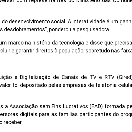
versar com representantes do Ministério das Comuni
 do desenvolvimento social. A interatividade é um ganho
eus desdobramentos”, ponderou a pesquisadora.
um marco na história da tecnologia e disse que precis
uir e garantir direitos à população, sobretudo nas faix
ição e Digitalização de Canais de TV e RTV (Gired)
valor foi depositado pelas empresas de telefonia celu
ues a Associação sem Fins Lucrativos (EAD) formada pe
soras digitais para as famílias participantes do progr
o receber.