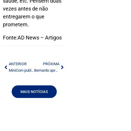
saúde, etc. Pensem duas
vezes antes de não
entregarem o que
prometem.
Fonte:AD News – Artigos
ANTERIOR
PRÓXIMA
MiniCom publica portaria com regras para controle de áudio nos intervalos comerciais de…
Bernardo apresenta projetos do Brasil a empresários do Vale do Silício, nos Estados Unidos
MAIS NOTÍCIAS