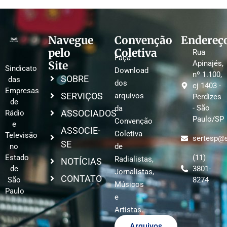
Navegue
Convenção
Endereç
pelo
Coletiva
Rua
Faça
Site
Apinajés,
Sindicato
Download
nº 1.100,
SOBRE
das
dos
cj 1403 -
Empresas
SERVIÇOS
arquivos
Perdizes
de
- São
da
ASSOCIADOS
Rádio
Paulo/SP
Convenção
e
ASSOCIE-
Coletiva
Televisão
sertesp@s
SE
no
de
Estado
(11)
Radialistas,
NOTÍCIAS
de
3801-
Jornalistas,
CONTATO
São
8274
Músicos
Paulo
e
Artistas.
Arquivos