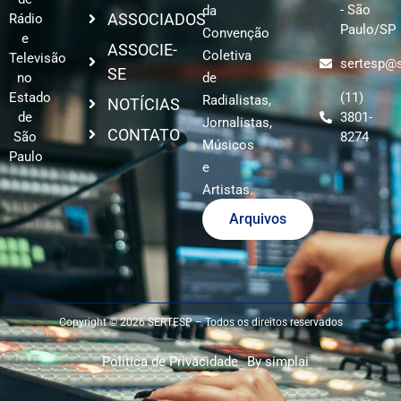
- São
da
ASSOCIADOS
Rádio
Paulo/SP
Convenção
e
ASSOCIE-
Coletiva
Televisão
sertesp@s
SE
no
de
Estado
(11)
Radialistas,
NOTÍCIAS
de
3801-
Jornalistas,
CONTATO
São
8274
Músicos
Paulo
e
Artistas.
Arquivos
Copyright © 2026 SERTESP – Todos os direitos reservados
Política de Privacidade
By simplai