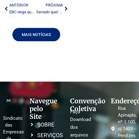
ANTERIOR
PRÓXIMA
EBC nega que imbróglio do Fistel motivou recusa da propaganda das teles
Senado quer restringir publicidade de empréstimo
MAIS NOTÍCIAS
Navegue
Convenção
Endereç
pelo
Coletiva
Rua
Faça
Site
Apinajés,
Sindicato
Download
nº 1.100,
SOBRE
das
dos
cj 1403 -
Empresas
SERVIÇOS
arquivos
Perdizes
de